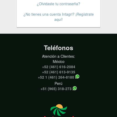
¿Olvidaste tu contraseña?
¿No tienes una cuenta Intagri? ¡Regístrate
aquí!
Teléfonos
Atención a Clientes:
México
+52 (461) 616-2084
+52 (461) 613-9135
+52 1 (461) 264-8180
Perú
+51 (965) 318-273