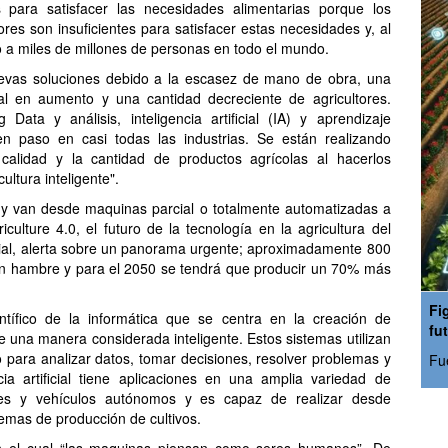
para satisfacer las necesidades alimentarias porque los
tores son insuficientes para satisfacer estas necesidades y, al
 a miles de millones de personas en todo el mundo.
uevas soluciones debido a la escasez de mano de obra, una
ial en aumento y una cantidad decreciente de agricultores.
ata y análisis, inteligencia artificial (IA) y aprendizaje
 paso en casi todas las industrias. Se están realizando
 calidad y la cantidad de productos agrícolas al hacerlos
ultura inteligente".
 y van desde maquinas parcial o totalmente automatizadas a
culture 4.0, el futuro de la tecnología en la agricultura del
al, alerta sobre un panorama urgente; aproximadamente 800
n hambre y para el 2050 se tendrá que producir un 70% más
Fi
ientífico de la informática que se centra en la creación de
fu
na manera considerada inteligente. Estos sistemas utilizan
o para analizar datos, tomar decisiones, resolver problemas y
Fu
ia artificial tiene aplicaciones en una amplia variedad de
les y vehículos autónomos y es capaz de realizar desde
temas de producción de cultivos.