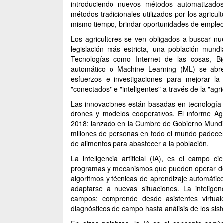
introduciendo nuevos métodos automatizados 
métodos tradicionales utilizados por los agricul
mismo tiempo, brindar oportunidades de empleo
Los agricultores se ven obligados a buscar n
legislación más estricta, una población mund
Tecnologías como Internet de las cosas, Big D
automático o Machine Learning (ML) se abren
esfuerzos e investigaciones para mejorar la
"conectados" e "inteligentes" a través de la "agric
Las innovaciones están basadas en tecnología
drones y modelos cooperativos. El informe Agri
2018; lanzado en la Cumbre de Gobierno Mundi
millones de personas en todo el mundo padece
de alimentos para abastecer a la población.
La inteligencia artificial (IA), es el campo c
programas y mecanismos que pueden operar de u
algoritmos y técnicas de aprendizaje automátic
adaptarse a nuevas situaciones. La inteligenc
campos; comprende desde asistentes virtua
diagnósticos de campo hasta análisis de los sis