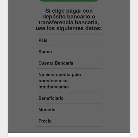
Si elige pagar con
depósito bancario o
transferencia bancaria,
use los siguientes datos:
País
Banco
Cuenta Bancaria
Número cuenta para
transferencias
interbancarias
Beneficiario
Moneda
Precio