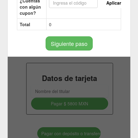
¿Cuentas
Aplicar
con algún
cupon?
Total
0
Siguiente paso
Datos de tarjeta
Pagar
$ 5800 MXN
Pagar con depósito o transferencia bancaria.