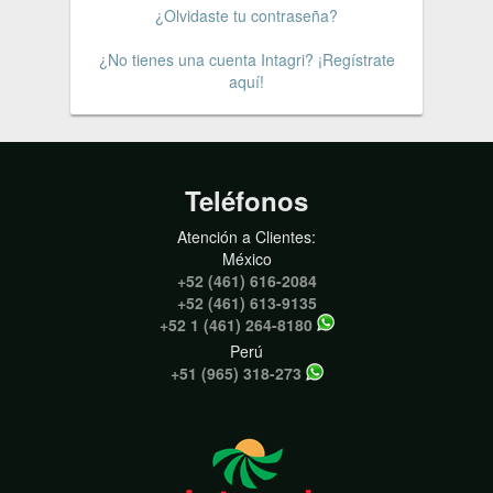
¿Olvidaste tu contraseña?
¿No tienes una cuenta Intagri? ¡Regístrate
aquí!
Teléfonos
Atención a Clientes:
México
+52 (461) 616-2084
+52 (461) 613-9135
+52 1 (461) 264-8180
Perú
+51 (965) 318-273