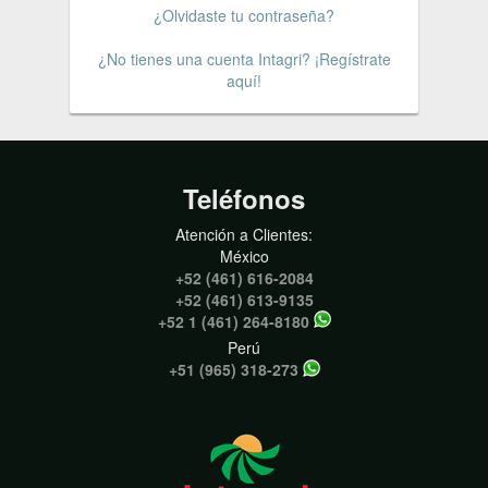
¿Olvidaste tu contraseña?
¿No tienes una cuenta Intagri? ¡Regístrate
aquí!
Teléfonos
Atención a Clientes:
México
+52 (461) 616-2084
+52 (461) 613-9135
+52 1 (461) 264-8180
Perú
+51 (965) 318-273