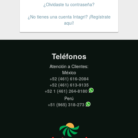
¿Olvidaste tu contraseña?
¿No tienes una cuenta Intagri? ¡Regístrate
aquí!
Teléfonos
Atención a Clientes:
México
+52 (461) 616-2084
+52 (461) 613-9135
+52 1 (461) 264-8180
Perú
+51 (965) 318-273